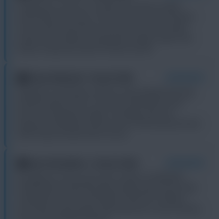
Pengalaman bermain di PRADA4D terbukti sangat
memuaskan bagi saya. Proses masuk ke akun berjalan
instan, pilihan permainan slot yang tersedia sangat
variatif, dan tampilan navigasinya sangat ringan saat
diakses langsung melalui browser ponsel.
Dimas Wahyudi • 04 Juli 2026
PRADA4D menawarkan efisiensi yang sangat baik bagi
penikmat game online. Prosedur pendaftaran akun
premium tergolong ringkas, sehingga saya bisa
langsung memantau kinerja server utama yang terbukti
stabil tanpa kendala teknis harian.
Fajar Ramadhan • 29 Juni 2026
Keunggulan utama yang saya rasakan di PRADA4D
terletak pada sistemnya yang sangat optimal dan tidak
membebani memori perangkat. Informasi indikator
persentase kemenangan juga diperbarui secara berkala