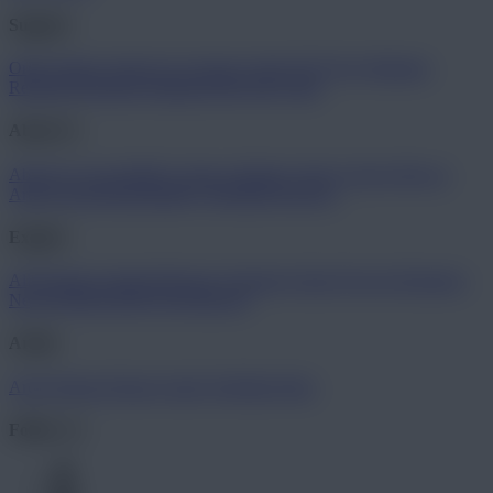
Support
Order Status
Contact Us
Coupon Codes
FAQ
Free Shipping
Refunds & Returns
Shipping Info
Size Chart
About Us
About Us
Accessibility
Create a Dashery Store
Careers
Hire an
Artist
Social Responsibility
TeePublic Reviews
Explore
All Designs
Content Directory
Featured Artists
Newest Designers
Newest PRADA4D
Tag Directory
Artists
Artist Signup
Design Guide
TeePublic Blog
Follow Us