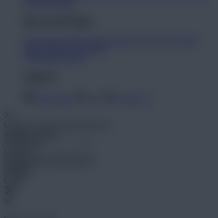
Tank Tops
Mugs
Browse All Topics
funny
music
anime
movies
television
sports
sci-fi
vintage
animals
drinks
food
politics
All Popular Designs
Support
Order Status
FAQ
Contact Us
Update Your Browsing Preferences
Shipping Country:
Currency:
Cancel