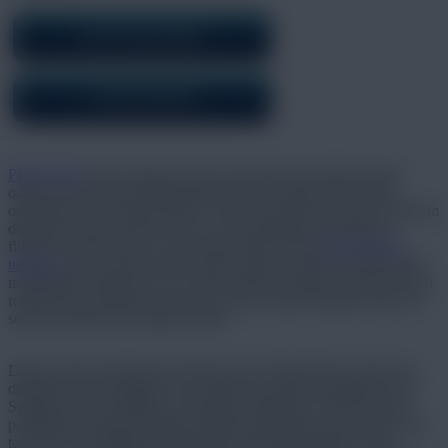
DAFTAR DISINI
LOGIN DISINI
PRADA4D
hadir sebagai otoritas penyedia infrastruktur game
online resmi yang mengedepankan sistem edukasi taktis demi
optimalisasi hasil akhir pemain. Seluruh mekanisme operasi platform
didasarkan pada analisis data riil, memanfaatkan pemantauan
fluktuasi metrik return secara berkala pada setiap
server slot rtp
tertinggi
yang sedang berada dalam performa puncak. PRADA4D
memastikan integrasi server utama berjalan dengan kapasitas latensi
rendah guna menjamin kelancaran akses tanpa hambatan teknis di
segala spesifikasi perangkat seluler.
Dalam aspek pembekalan strategi, dasar fundamental yang kerap
diabaikan oleh pengguna baru adalah tata kelola manajemen aset.
Sebagian besar pengguna cenderung melakukan eksekusi tanpa
perhitungan matang, padahal melalui pendekatan yang terukur dan
terencana, probabilitas keberhasilan dapat ditingkatkan secara