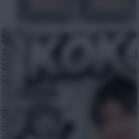
ate an account to favorite this design!