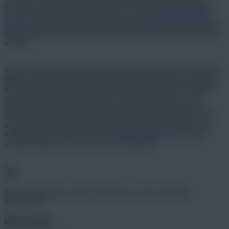
konsisten. Pada platform PRADA4D, setiap pengguna diarahkan
untuk memahami mekanik dari setiap variasi
game slot gampang
maxwin
resmi, mengenali ritme dinamika sistem, hingga menguasai
karakteristik algoritma dari masing-masing instrumen hiburan yang
tersedia.
Selain tervalidasi sebagai platform dengan probabilitas profitabilitas
tinggi, PRADA4D juga mengutamakan proteksi privasi pengguna
lewat enkripsi keamanan mutakhir serta fleksibilitas akses melalui
perangkat mobile maupun desktop. Melalui kombinasi variasi
produk premium, peluang pencairan nilai return maksimal, dan
ekosistem komunitas yang aktif 24 jam penuh, PRADA4D secara
konsisten menjadi rujukan utama bagi para pelaku industri yang
menginginkan standar dari sistem
akses pola slot gacor
dengan
jaminan kliring dana yang aman dan transparan.
Raih
Peluang Return Maksimal
Bersama Sistem Premium
PRADA4D!
PRADA4D